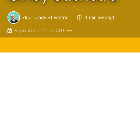
door
Cindy Stienstra
1 min leestijd
9 juni 2022 11:00:00 CEST
In de allereerste les die
Cindy Stienstra
ooit gaf,
waren de leerlingen meer geïnteresseerd in
passers naar het plafond gooien dan in haar les.
Alles wat maar fout kon gaan, ging fout. Op dat
moment besloot Cindy zich te gaan verdiepen in
orde houden. Inmiddels is ze een expert op dit
gebied en geeft ze hierin zelfs trainingen. In deze
aflevering vertelt Cindy hoe je jouw orde-