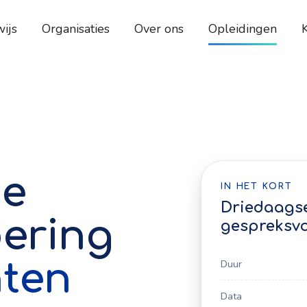
ijs
Organisaties
Over ons
Opleidingen
de
IN HET KORT
Driedaagse
ering
gespreksv
nten
Duur
Data