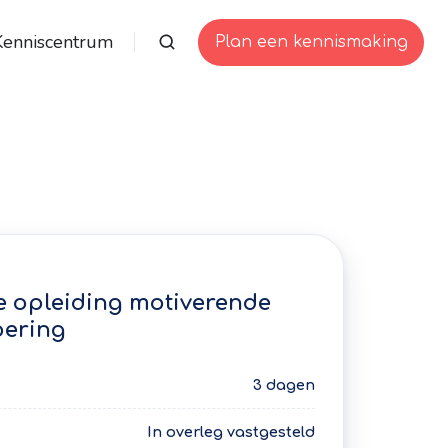
Kenniscentrum
Plan een kennismaking
 opleiding motiverende
oering
3 dagen
In overleg vastgesteld