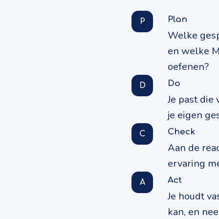
Plan
P
Welke gespr
en welke M
oefenen?
Do
D
Je past die
je eigen ge
Check
C
Aan de reac
ervaring me
Act
A
Je houdt va
kan, en ne