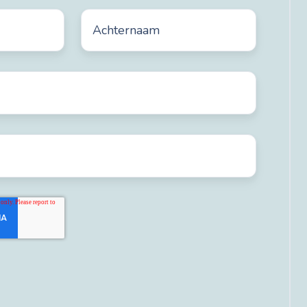
Achternaam
*