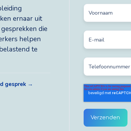
Voornaam
*
pleiding
ken ernaar uit
 gesprekken die
E-
erkers helpen
mail
*
belastend te
Telefoonnummer
*
end gesprek →