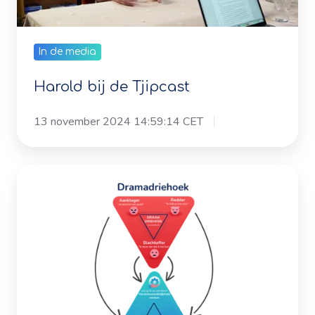
In de media
Harold bij de Tjipcast
13 november 2024 14:59:14 CET
Van
de
dramadriehoek
naar
de
groeidriehoek