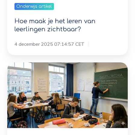
Hoe maak je het leren van
leerlingen zichtbaar?
4 december 2025 07:14:57 CET
“Is
het
goed
zo?”
Zó
maak
je
als
docent
Onderwijs artikel
duidelijk
wat