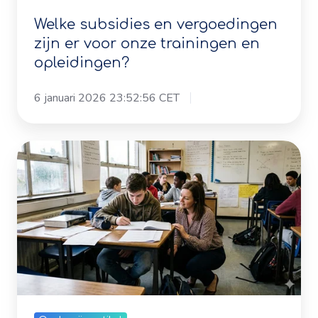
zijn er voor onze trainingen en
opleidingen?
opleidingen?
6 januari 2026 23:52:56 CET
Het
zweet
op
de
juiste
rug
-
Leerlingen
hard
Onderwijs artikel
laten
nadenken
Het zweet op de juiste rug -