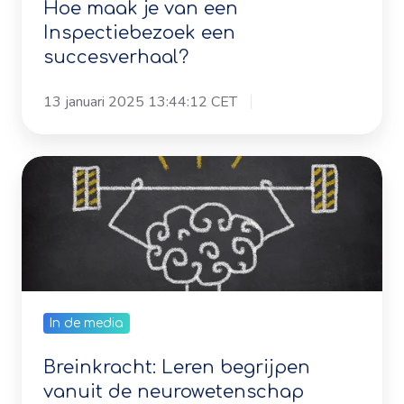
succesverhaal?
13 januari 2025 13:44:12 CET
Breinkracht:
Leren
begrijpen
vanuit
de
neurowetenschap
In de media
Breinkracht: Leren begrijpen
vanuit de neurowetenschap
16 december 2024 10:23:23 CET