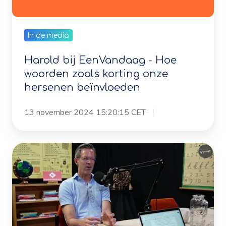
In de media
Harold bij EenVandaag - Hoe
woorden zoals korting onze
hersenen beïnvloeden
13 november 2024 15:20:15 CET
Harold
bij
de
Tjipcast