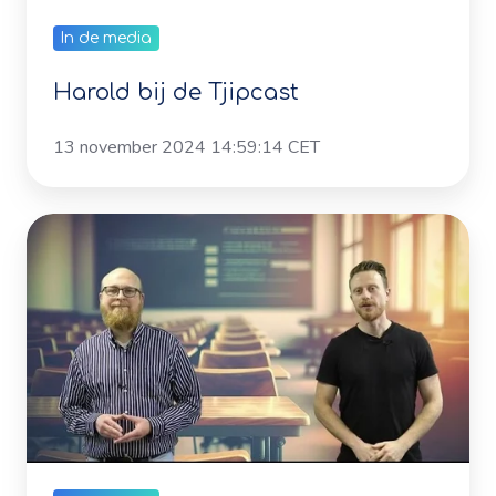
Harold bij de Tjipcast
13 november 2024 14:59:14 CET
Alles
wat
je
moet
weten
als
je
wilt
starten
In de media
met
Formatief
Alles wat je moet weten als je wilt