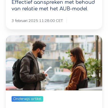
3 februari 2025 11:28:00 CET
Waarom
vinden
we
elkaar
aanspreken
zo
moeilijk?
Onderwijs artikel
Waarom vinden we elkaar
aanspreken zo moeilijk?