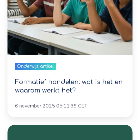
Onderwijs artikel
Formatief handelen: wat is het en
waarom werkt het?
6 november 2025 05:11:39 CET
Podcast:
worden
we
dommer