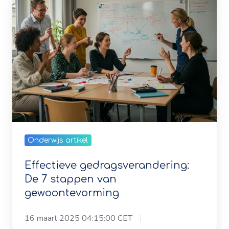
stappen
van
gewoontevorming
Onderwijs artikel
Effectieve gedragsverandering:
De 7 stappen van
gewoontevorming
16 maart 2025 04:15:00 CET
Weerstand