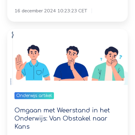
Omgaan
met
Weerstand
in
het
Onderwijs:
Van
Obstakel
Onderwijs artikel
naar
Kans
Omgaan met Weerstand in het
Onderwijs: Van Obstakel naar
Kans
5 december 2024 10:32:02 CET