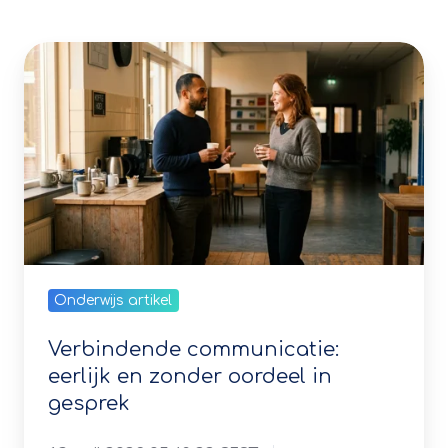
communicatie:
eerlijk
en
zonder
oordeel
in
gesprek
Onderwijs artikel
Verbindende communicatie:
eerlijk en zonder oordeel in
gesprek
13 april 2026 05:49:22 CEST