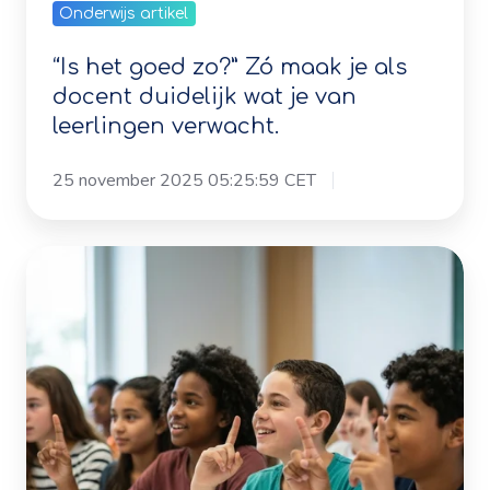
“Is het goed zo?” Zó maak je als
je
docent duidelijk wat je van
van
leerlingen verwacht.
leerlingen
verwacht.
25 november 2025 05:25:59 CET
Formatief
handelen:
wat
is
het
en
waarom
werkt
het?