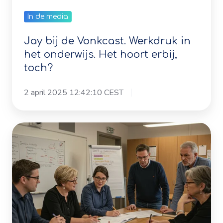
erbij,
Jay bij de Vonkcast. Werkdruk in
toch?
het onderwijs. Het hoort erbij,
toch?
2 april 2025 12:42:10 CEST
Van
Stress
naar
Succes:
Zo
Creëer
je
een
Vitale