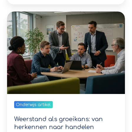
als
groeikans:
van
herkennen
naar
handelen
Onderwijs artikel
Weerstand als groeikans: van
herkennen naar handelen
16 februari 2025 19:33:00 CET