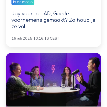
voornemens gemaakt? Zo houd je
ze vol.
16 juli 2025 10:16:18 CEST
Jay
bij
de
Vonkcast.
Werkdruk
in
het
onderwijs.
Het
In de media
hoort