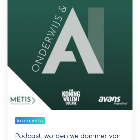
van
AI?
In de media
Podcast: worden we dommer van
AI?