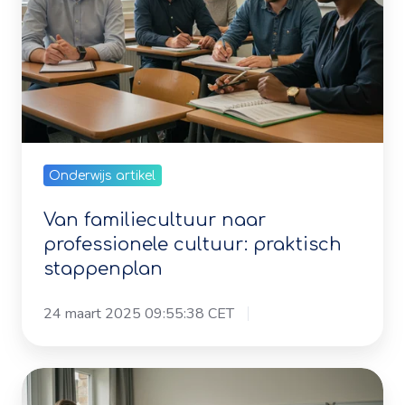
Onderwijs artikel
Van familiecultuur naar
professionele cultuur: praktisch
stappenplan
24 maart 2025 09:55:38 CET
Effectieve
gedragsverandering:
De
7