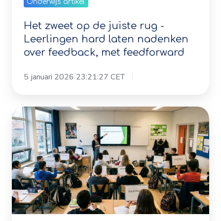
over
Leerlingen hard laten nadenken
feedback,
over feedback, met feedforward
met
feedforward
5 januari 2026 23:21:27 CET
Hoe
maak
je
het
leren
van
leerlingen
zichtbaar?
Onderwijs artikel