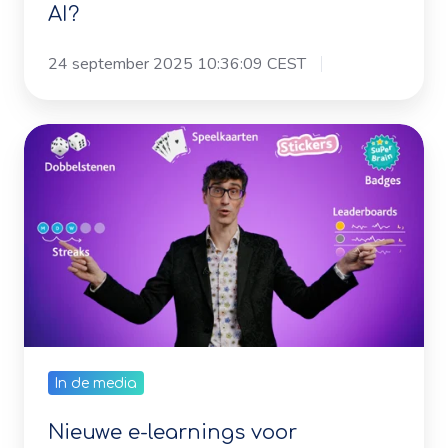
24 september 2025 10:36:09 CEST
Nieuwe
e-
learnings
voor
Noordhoff
Academy
In de media
Nieuwe e-learnings voor
Noordhoff Academy
10 september 2025 11:11:29 CEST