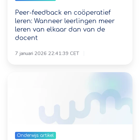
docent
leren: Wanneer leerlingen meer
leren van elkaar dan van de
docent
7 januari 2026 22:41:39 CET
Welke
subsidies
en
vergoedingen
zijn
er
voor
Onderwijs artikel
onze
trainingen
Welke subsidies en vergoedingen
en