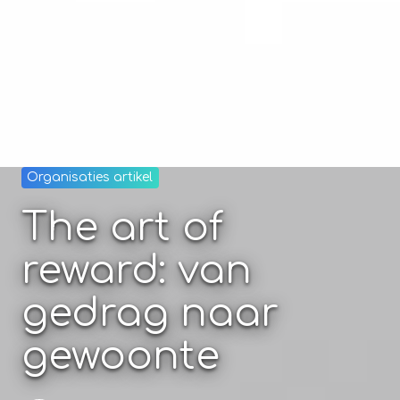
Organisaties artikel
The art of
reward: van
gedrag naar
gewoonte