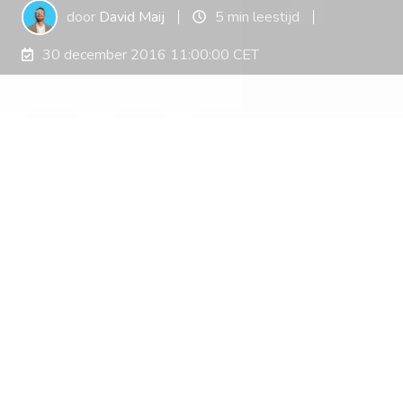
door
David Maij
5 min leestijd
30 december 2016 11:00:00 CET
The art of reward: van gedrag
naar gewoonte
Al je gewoonten, zoals tandenpoetsen voor het
slapengaan (of woensdag-gehaktdag), liggen
opgeslagen in netwerken van hersencellen in je
brein. Om van gedrag, zoals sit-ups, een
gewoonte te maken, zoals elke dag 20 sit-ups
voor het douchen, moeten we zorgen dat in ons
brein een sterk netwerk wordt gevormd tussen